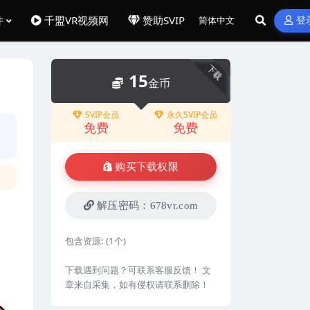
件
千盟VR视频网
赞助SVIP
登
下载
15
金币
SVIP会员
永久SVIP会员
免费
免费
购买下载权限
解压密码：678vr.com
包含资源:
(1个)
下载遇到问题？可联系客服反馈！ 文
章来自采集，如有侵权请联系删除！