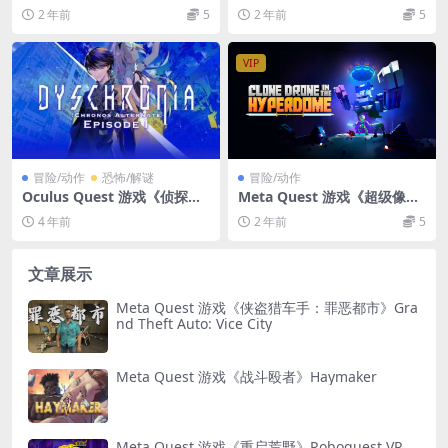
运》One True Path
王VR》King Of Hell VR
2 年前
5
2 年前
5
VIP
冒险/动作
恐怖/解谜
冒险/动作
Oculus Quest 游戏《侦探：
Meta Quest 游戏《超级像素
时空交替VR》DYSCHRONIA:
克隆战斗》Clone Drone in t
4 年前
2 年前
5
Chronos Alternate VR
he Hyperdomedani
文章展示
Meta Quest 游戏《侠盗猎车手：罪恶都市》Gra
nd Theft Auto: Vice City
Meta Quest 游戏《战斗殴者》Haymaker
Meta Quest 游戏《重启荒野》Roboquest VR