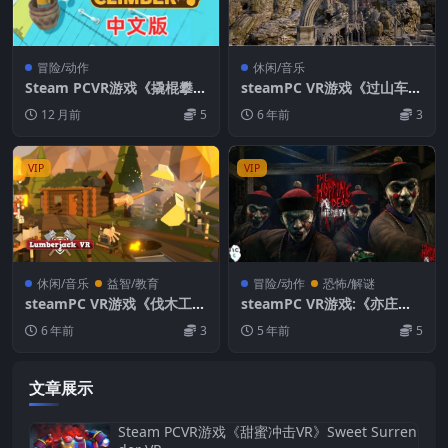
冒险/动作
休闲/音乐
Steam PCVR游戏《撬棍攀爬
steamPC VR游戏《过山车体
VR》Crowbar Climber VR
验VR》(Rollercoaster Xperi
12 月前
5
6 年前
3
ence)VR游戏下载
VIP
VIP
休闲/音乐
益智/教育
冒险/动作
恐怖/解谜
steamPC VR游戏《伐木工人
steamPC VR游戏:《亦庄派
VR》(Lumberjack VR)游戏
对/义庄派对VR》新手版 Th
6 年前
3
5 年前
5
下载
e Hopping Dead VR
文章展示
Steam PCVR游戏《甜蜜冲击VR》Sweet Surren