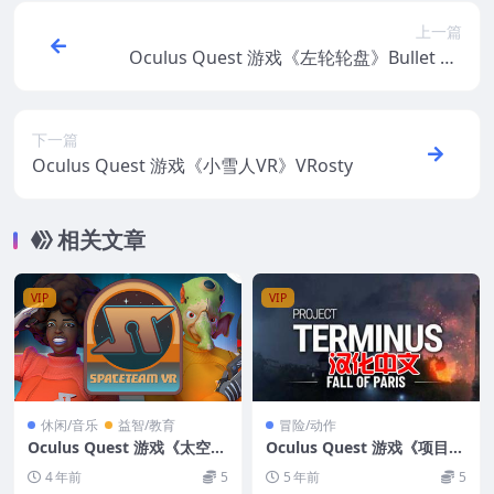
上一篇
Oculus Quest 游戏《左轮轮盘》Bullet Ro
ulette VR
下一篇
Oculus Quest 游戏《小雪人VR》VRosty
相关文章
VIP
VIP
休闲/音乐
益智/教育
冒险/动作
Oculus Quest 游戏《太空冒
Oculus Quest 游戏《项目终
险 VR》SpaceteamVR游戏
点VR》汉化中文版 Project T
4 年前
5
5 年前
5
破解版下载
erminus VR