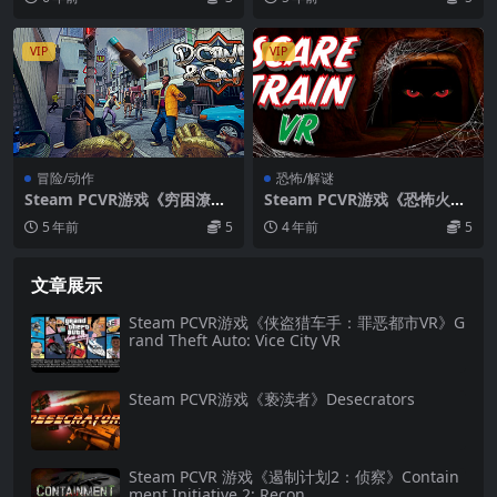
Experience VR
VIP
VIP
冒险/动作
恐怖/解谜
Steam PCVR游戏《穷困潦倒
Steam PCVR游戏《恐怖火车
VR》Down and Out VR
VR》Scare Train VR
5 年前
5
4 年前
5
文章展示
Steam PCVR游戏《侠盗猎车手：罪恶都市VR》G
rand Theft Auto: Vice City VR
Steam PCVR游戏《亵渎者》Desecrators
Steam PCVR 游戏《遏制计划2：侦察》Contain
ment Initiative 2: Recon