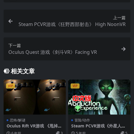
上一篇
Steam PCVR游戏《狂野西部射击》 High NoonVR
下一篇
Oculus Quest 游戏《剑斗VR》Facing VR
相关文章
VIP
VIP
恐怖/解谜
冒险/动作
Oculus Rift VR游戏 《甩掉蜘
Steam PCVR游戏《外星人绑
蛛(ShakeShockSpider)》
架经历VR》Alien Abduction
6 年前
3
5 年前
5