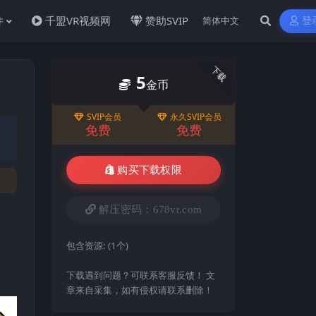
件
千盟VR视频网
赞助SVIP
登
下载
5
金币
SVIP会员
永久SVIP会员
免费
免费
购买下载权限
解压密码：678vr.com
包含资源:
(1个)
下载遇到问题？可联系客服反馈！ 文
章来自采集，如有侵权请联系删除！