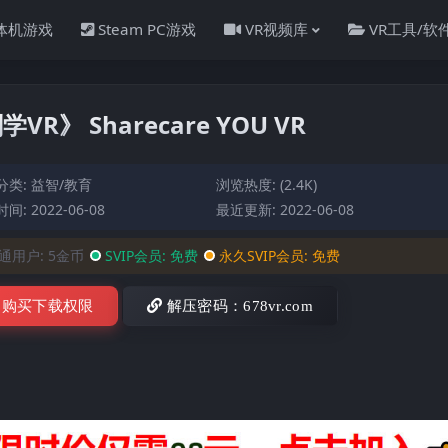
一体机游戏
Steam PC游戏
VR视频库
VR工具/软
R》 Sharecare YOU VR
分类:
益智/教育
浏览热度: (2.4K)
间: 2022-06-08
最近更新: 2022-06-08
通用户:
5金币
SVIP会员:
免费
永久SVIP会员:
免费
购买下载权限
解压密码：678vr.com