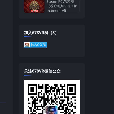
Steam PCVR游戏
《苍穹乾坤VR》Fir
mament VR
加入678VR群（3）
关注678VR微信公众