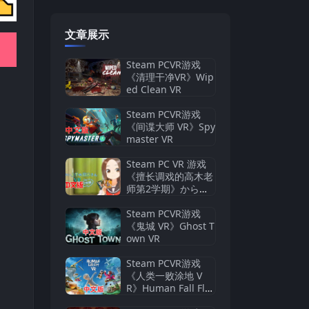
文章展示
Steam PCVR游戏
《清理干净VR》Wip
ed Clean VR
Steam PCVR游戏
《间谍大师 VR》Spy
master VR
Steam PC VR 游戏
《擅长调戏的高木老
师第2学期》からか
い上手の高木さんVR
2学期
Steam PCVR游戏
《鬼城 VR》Ghost T
own VR
Steam PCVR游戏
《人类一败涂地 V
R》Human Fall Flat
VR