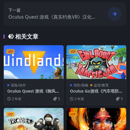
下一篇
Oculus Quest 游戏《真实钓鱼VR》汉化中
文DLC 解锁版 Real VR Fishing
相关文章
VIP
VIP
冒险/动作
塔防/策略
益智/教育
Oculus Quest 游戏《御风飞
Oculus Go游戏《汽车塔防V
行》Windlands VR
R》Evil Robot Traffic Jam
2 年前
5
2 年前
5
VR一体机游戏下载
VIP
VIP