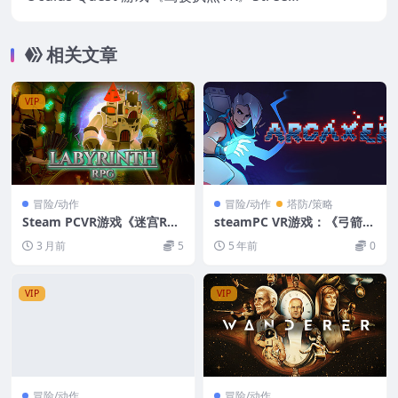
Sense VR
相关文章
VIP
冒险/动作
冒险/动作
塔防/策略
Steam PCVR游戏《迷宫RP
steamPC VR游戏：《弓箭手
G》Labyrinth RPG
VR》Arcaxer VR 回合制RPG
3 月前
5
5 年前
0
VR游戏下载
VIP
VIP
冒险/动作
冒险/动作