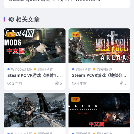
R
相关文章
VIP
VIP
Windows MR
冒险/动作
冒险/动作
恐怖/解谜
SteamPC VR游戏《辐射4 V
Steam PCVR游戏《地狱分
R》Fallout 4 VR 中文VR破
裂：竞技场VR》 Hellsplit: A
2 年前
5
4 年前
5
解版游戏下载
rena VR
VIP
Windows MR
冒险/动作
冒险/动作
恐怖/解谜