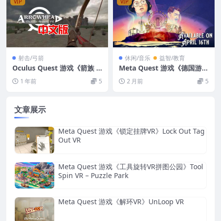
VIP
VIP
射击/弓箭
休闲/音乐
益智/教育
Oculus Quest 游戏《箭族 –
Meta Quest 游戏《德国游乐
中世纪射箭 VR》Arrowhea
场VR》The Amusement VR
1 年前
5
2 月前
5
d – Medieval Archery VR
汉化中文版
文章展示
Meta Quest 游戏《锁定挂牌VR》Lock Out Tag
Out VR
Meta Quest 游戏《工具旋转VR拼图公园》Tool
Spin VR – Puzzle Park
Meta Quest 游戏《解环VR》UnLoop VR