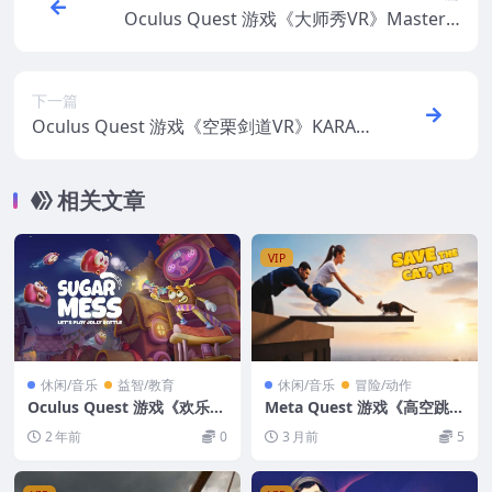
Oculus Quest 游戏《大师秀VR》Master S
how VR
下一篇
Oculus Quest 游戏《空栗剑道VR》KARAK
URI KENGEKI VR
相关文章
VIP
休闲/音乐
益智/教育
休闲/音乐
冒险/动作
Oculus Quest 游戏《欢乐对
Meta Quest 游戏《高空跳板
战VR》Sugar Mess – Lets P
救猫》Walk the Plank Sav
2 年前
0
3 月前
5
lay Jolly Battle VR
e the cat