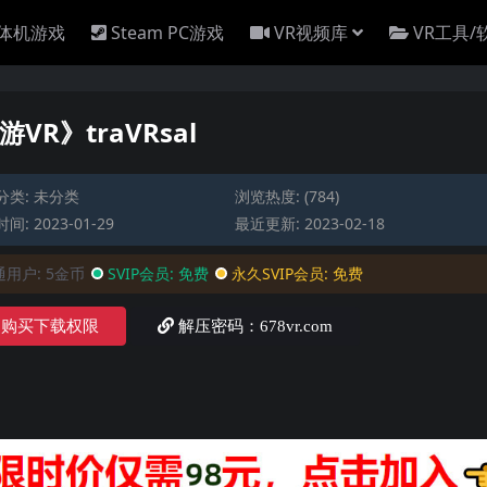
一体机游戏
Steam PC游戏
VR视频库
VR工具/
游VR》traVRsal
分类:
未分类
浏览热度: (784)
间: 2023-01-29
最近更新: 2023-02-18
通用户:
5金币
SVIP会员:
免费
永久SVIP会员:
免费
购买下载权限
解压密码：678vr.com