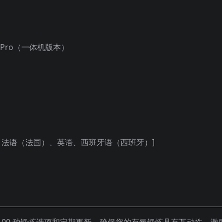
st Pro（一体机版本）
、法语（法国）、英语、西班牙语（西班牙）]
过 100 种锻炼选项和定期更新，确保您的有氧锻炼具有互动性、激