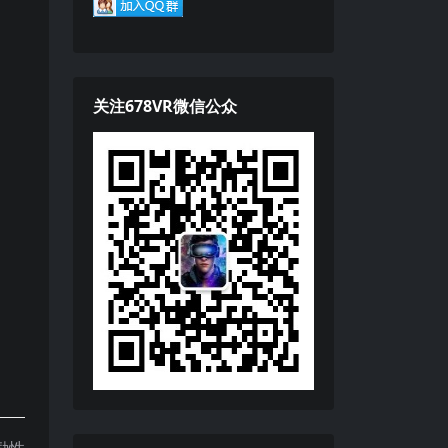
关注678VR微信公众
励性