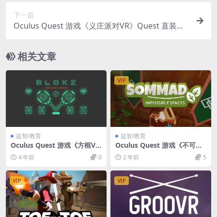
下一篇
Oculus Quest 游戏《义庄派对VR》Quest 直装版
The Hopping Dead VR
相关文章
VIP
益智/教育
益智/教育
Oculus Quest 游戏《方框V
Oculus Quest 游戏《不可能
R》BLOKZ VR
的空间》Sommad: Impossi
4 年前
0
2 年前
5
ble Spaces
VIP
VIP