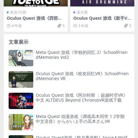
射击/弓箭
未分类
Oculus Quest 游戏《西部派
Oculus Quest 游戏《鼓手V
对游戏 VR》Toe To Toe Part
R》GrooVR
4 年前
5
3 年前
5
y Games VR
文章展示
Meta Quest 游戏《学校的回忆 2》SchoolFrien
dMemories Vol2
Oculus Quest 游戏《校友回忆VR》SchoolFrien
dMemories VR
Oculus Quest 游戏《阿尔特斯 ：超越时空VR》
中文 ALTDEUS Beyond ChronosVR游戏下载
Meta Quest 动漫游戏《调戏高木同学 1 2学期
中文语音》からかい上手の高木さんVR
Oculus Quest游戏《狼与香辛料》Spice＆Wolf