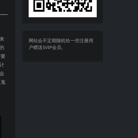
来
网站会不定期随机给一些注册用
户赠送SVIP会员。
的
需要
计
会
驱鬼