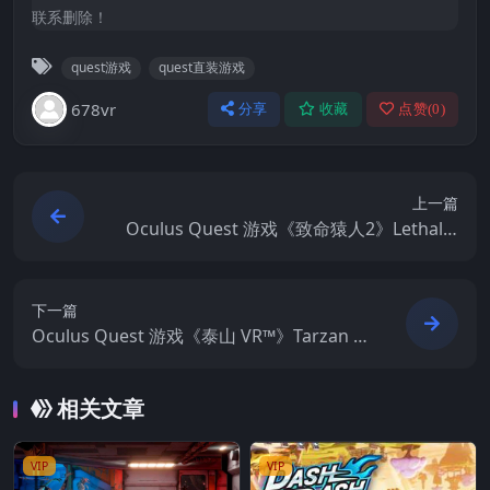
联系删除！
quest游戏
quest直装游戏
678vr
分享
收藏
点赞(
0
)
上一篇
Oculus Quest 游戏《致命猿人2》Lethal A
pe 2
下一篇
Oculus Quest 游戏《泰山 VR™》Tarzan V
R™
相关文章
VIP
VIP