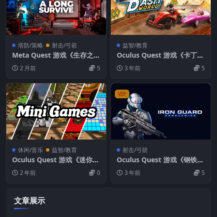
塔防/策略
射击/弓箭
益智/教育
Meta Quest 游戏《生存之战
Oculus Quest 游戏《卡丁车
VR》A Long Survive VR
世界》DashDash World VR
2 月前
5
3 年前
5
VIP
休闲/音乐
益智/教育
射击/弓箭
Oculus Quest 游戏《迷你手
Oculus Quest 游戏《钢铁卫
控VR》Fingers: Mini Game
士归来》IRON GUARD: Ho
2 年前
0
3 年前
5
s VR手势控制游戏下载
mecoming
文章展示