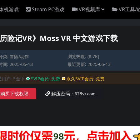
一体机游戏
Steam PC游戏
VR视频库
VR工具/
老鼠历险记VR》Moss VR 中文游戏下载
分类:
冒险/动作
浏览热度: (8.7K)
间: 2025-05-13
最近更新: 2025-05-13
通用户:
5金币
SVIP会员:
免费
永久SVIP会员:
免费
购买下载权限
解压密码：678vr.com