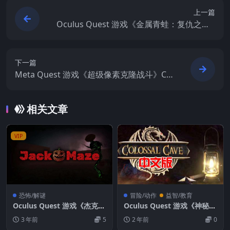
上一篇
Oculus Quest 游戏《金属青蛙：复仇之路V
R》Metal Frog Solid : Road to Revenge V
R
下一篇
Meta Quest 游戏《超级像素克隆战斗》Clo
ne Drone in the Hyperdomedani
相关文章
VIP
恐怖/解谜
冒险/动作
益智/教育
Oculus Quest 游戏《杰克迷
Oculus Quest 游戏《神秘的
宫VR》Jack O Maze VR
洞穴》Colossal Cave
3 年前
5
2 年前
0