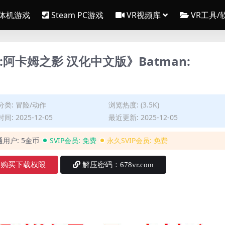
一体机游戏
Steam PC游戏
VR视频库
VR工具/
蝠侠:阿卡姆之影 汉化中文版》Batman:
分类:
冒险/动作
浏览热度: (3.5K)
间: 2025-12-05
最近更新: 2025-12-05
通用户:
5金币
SVIP会员:
免费
永久SVIP会员:
免费
购买下载权限
解压密码：678vr.com