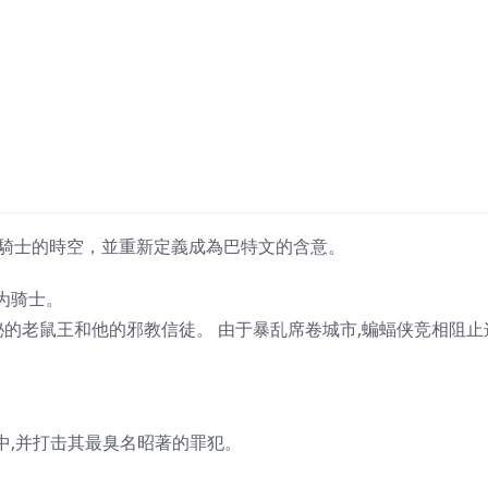
身於黑暗騎士的時空，並重新定義成為巴特文的含意。
为骑士。
神秘的老鼠王和他的邪教信徒。 由于暴乱席卷城市,蝙蝠侠竞相阻止
中,并打击其最臭名昭著的罪犯。