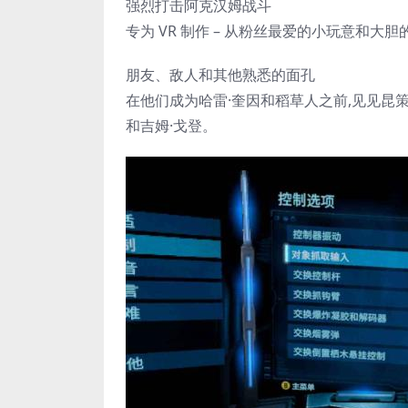
强烈打击阿克汉姆战斗
专为 VR 制作 – 从粉丝最爱的小玩意和大
朋友、敌人和其他熟悉的面孔
在他们成为哈雷·奎因和稻草人之前,见见昆
和吉姆·戈登。