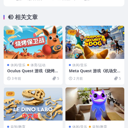
高清 下载 中文字幕
相关文章
VIP
VIP
休闲/音乐
体育/运动
休闲/音乐
Oculus Quest 游戏《烧烤保
Meta Quest 游戏《机场安检
卫战VR》Beers and Boome
犬VR》Airport Security Do
3 年前
5
2 月前
5
rangs VR
g VR
VIP
益智/教育
休闲/音乐
益智/教育