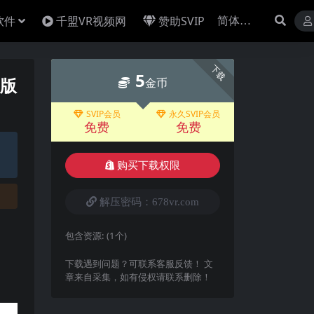
软件
千盟VR视频网
赞助SVIP
下载
5
植版
金币
SVIP会员
永久SVIP会员
免费
免费
购买下载权限
解压密码：678vr.com
包含资源:
(1个)
下载遇到问题？可联系客服反馈！ 文
章来自采集，如有侵权请联系删除！