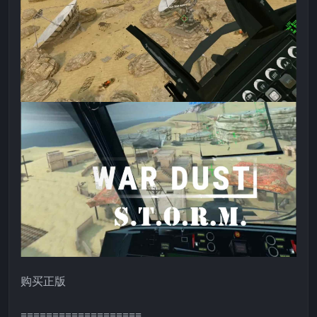
购买正版
===================