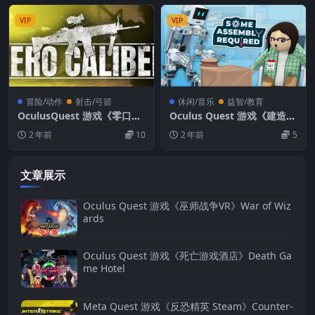
VIP
VIP
冒险/动作
射击/弓箭
休闲/音乐
益智/教育
OculusQuest 游戏《零口径:
Oculus Quest 游戏《建造机
重装VR》Zero Caliber:Relo
器人》Some Assembly Req
2 年前
10
2 年前
5
aded VR
uired
文章展示
Oculus Quest 游戏《巫师战争VR》War of Wiz
ards
Oculus Quest 游戏《死亡游戏酒店》Death Ga
me Hotel
Meta Quest 游戏《反恐精英 Steam》Counter-