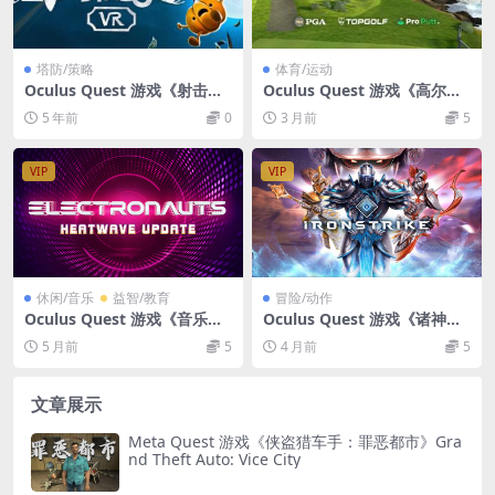
塔防/策略
体育/运动
Oculus Quest 游戏《射击僵
Oculus Quest 游戏《高尔夫
尸鸟 VR》Shoot The Zombir
+》GOLF+
5 年前
0
3 月前
5
ds VR
VIP
VIP
休闲/音乐
益智/教育
冒险/动作
Oculus Quest 游戏《音乐训
Oculus Quest 游戏《诸神之
练VR》ElectronautsVR 游戏
战 VR》IRONSTRIKE VR
5 月前
5
4 月前
5
下载
文章展示
Meta Quest 游戏《侠盗猎车手：罪恶都市》Gra
nd Theft Auto: Vice City