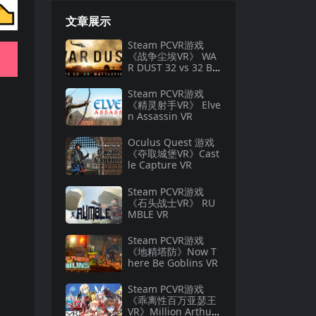
文章展示
Steam PCVR游戏
《战争尘埃VR》 WA
R DUST 32 vs 32 Bat
tles VR
Steam PCVR游戏
《精灵射手VR》 Elve
n Assassin VR
Oculus Quest 游戏
《夺取城堡VR》Cast
le Capture VR
Steam PCVR游戏
《石头战士VR》 RU
MBLE VR
Steam PCVR游戏
《地精塔防》Now T
here Be Goblins VR
Steam PCVR游戏
《乖离性百万亚瑟王
VR》Million Arthur