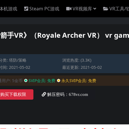
一体机游戏
Steam PC游戏
VR视频库
VR工具/
VR》（Royale Archer VR） vr gam
分类:
塔防/策略
浏览热度: (3.3K)
间: 2021-05-02
最近更新: 2021-05-02
通用户:
5金币
SVIP会员:
免费
永久SVIP会员:
免费
购买下载权限
解压密码：678vr.com