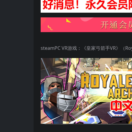
steamPC VR游戏：《皇家弓箭手VR》（Royale 