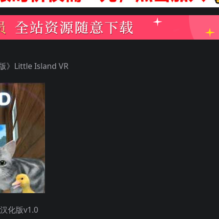
ttle Island VR
化版v1.0