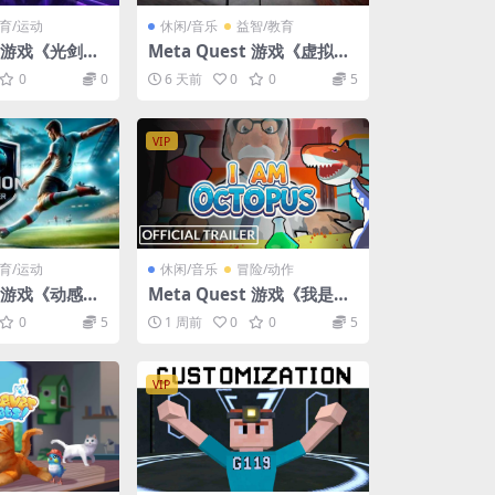
育/运动
休闲/音乐
益智/教育
st 游戏《光剑节
Meta Quest 游戏《虚拟滑
》Beat Sabe
板VR》Virtual Skate VR
0
0
6 天前
0
0
5
锁
VIP
育/运动
休闲/音乐
冒险/动作
st 游戏《动感足
Meta Quest 游戏《我是章
 Soccer VR
鱼》I Am Octopus
0
5
1 周前
0
0
5
VIP