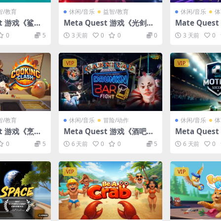
智/教育
休闲/音乐
益智/教育
休闲/音乐
体
est 游戏《鲨鱼
Meta Quest 游戏《光剑节
Mate Que
VR
奏+DLC 解锁版 正版共存版
奏+解锁DLC版
0
5
3 天前
0
0
0
3 天前
0
本》Beat Saber VR
r +DLC全解
VIP
VIP
智/教育
休闲/音乐
冒险/动作
休闲/音乐
体
est 游戏《烹饪
Meta Quest 游戏《酒吧打
Meta Que
ng Clash V
架VR》Drunkn Bar Fight
球VR》Motion
0
5
6 天前
0
0
5
6 天前
0
VR 游戏下载
VIP
VIP