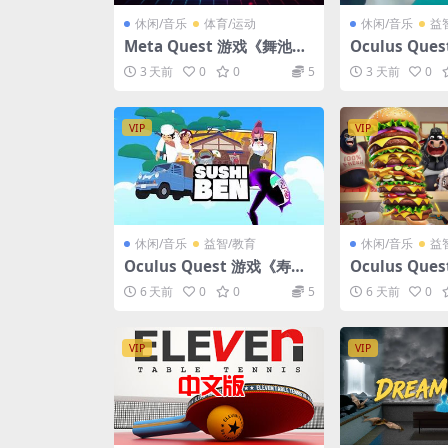
休闲/音乐
体育/运动
休闲/音乐
益
Meta Quest 游戏《舞池V
Oculus Qu
R》DanceFloorVR
VR》SHARKS 
3 天前
0
0
5
3 天前
0
VIP
VIP
休闲/音乐
益智/教育
休闲/音乐
益
Oculus Quest 游戏《寿司
Oculus Qu
本VR》Sushi Ben VR
冲突VR》Cooki
6 天前
0
0
5
6 天前
0
R
VIP
VIP