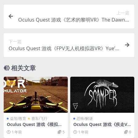
上一篇
Oculus Quest 游戏《艺术的黎明VR》The Dawn o
f Art VR
下一篇
Oculus Quest 游戏《FPV无人机模拟器VR》Yue’s
VR FPV Drone Simulator VR
相关文章
VIP
益智/教育
赛车/飞行
恐怖/解谜
Oculus Quest 游戏《模拟无
Oculus Quest 游戏《疾走V
人机飞行VR》DVR Simulator
R》Scamper VR
1 年前
5
1 年前
0
VR 游戏下载