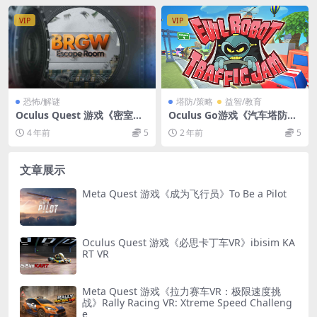
VIP
VIP
恐怖/解谜
塔防/策略
益智/教育
Oculus Quest 游戏《密室逃
Oculus Go游戏《汽车塔防V
脱：银行抢劫VR》Escape Ro
R》Evil Robot Traffic Jam V
4 年前
5
2 年前
5
om: Bank Robbery Gone W
R一体机游戏下载
rong VR
文章展示
Meta Quest 游戏《成为飞行员》To Be a Pilot
Oculus Quest 游戏《必思卡丁车VR》ibisim KA
RT VR
Meta Quest 游戏《拉力赛车VR：极限速度挑
战》Rally Racing VR: Xtreme Speed Challeng
e