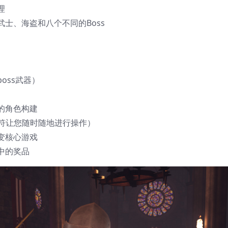
理
士、海盗和八个不同的Boss
oss武器）
的角色构建
用修饰符让您随时随地进行操作）
变核心游戏
中的奖品