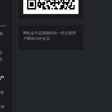
网站会不定期随机给一些注册用
第
户赠送SVIP会员。
存
而
僵尸
、管
，你