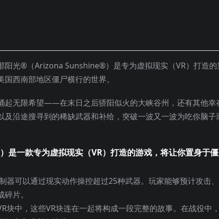
®（Arizona Sunshine®）是专为虚拟现实（VR）打造的
美国西南部地区僵尸横行的世界。
涌起无限希望——在末日之后骄阳似火的大峡谷州，还有其他幸
以及沿途搜寻到的稀缺武器和补给，突破一波又一波为吃你脑子
hine®）是一款专为虚拟现实（VR）打造的游戏，将让你置身于
控制器可以通过现实动作操控超过25种武器。玩家能够预计攻击
成碎片。
VR块中，这些VR块连在一起将构成一段完整的故事。在战役中