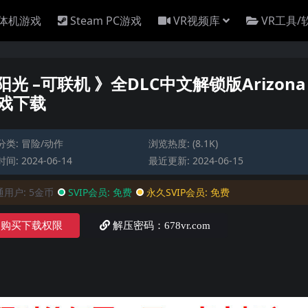
一体机游戏
Steam PC游戏
VR视频库
VR工具/
那阳光 –可联机 》全DLC中文解锁版Arizona
游戏下载
分类:
冒险/动作
浏览热度: (8.1K)
间: 2024-06-14
最近更新: 2024-06-15
通用户:
5金币
SVIP会员:
免费
永久SVIP会员:
免费
购买下载权限
解压密码：678vr.com