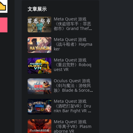
文章展示
Meta Quest 游戏
《侠盗猎车手：罪恶
都市》Grand Theft
Auto: Vice City
Meta Quest 游戏
《战斗殴者》Hayma
ker
Meta Quest 游戏
《重启荒野》Roboq
uest VR
Oculus Quest 游戏
《剑与魔法：游牧民
族》Blade & Sorcer
y: Nomad
Meta Quest 游戏
《酒吧打架VR》Dru
nkn Bar Fight VR 游
戏下载
Meta Quest 游戏
《等离子VR》Plasm
aborne VR