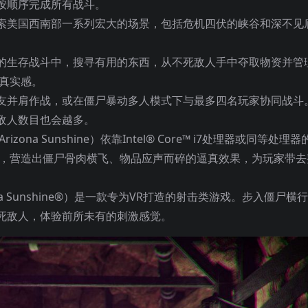
按顺序完成所有战斗。
索美国西南部一系列宏大的场景，包括危机四伏的峡谷和深不见
的生存战斗中，搜寻有用的东西，从不死敌人手中夺取物资并管
的真实感。
友并肩作战，或在僵尸暴动多人模式下与最多四名玩家协同战斗
敌人数目也会越多。
na Sunshine）依靠Intel® Core™ i7处理器或同等处理器
感，营造出僵尸骨肉横飞、物品应声而碎的逼真效果，为玩家带去
na Sunshine®）是一款专为VR打造的射击类游戏。步入僵尸横
死敌人，体验前所未有的刺激感觉。