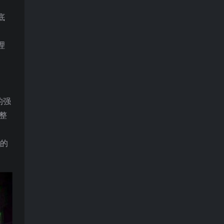
底
理
。
的强
整
行的