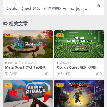
下一篇
Oculus Quest 游戏《动物拼图》Animal Jigsaw V
R
相关文章
VIP
VIP
休闲/音乐
益智/教育
益智/教育
Meta Quest 游戏《克服你的
Oculus Quest 游戏《电路模
恐惧》ClaustrOFF: Overco
拟器VR》V.E.C.S. VR
7 月前
5
11 月前
5
me Your Fears
VIP
VIP