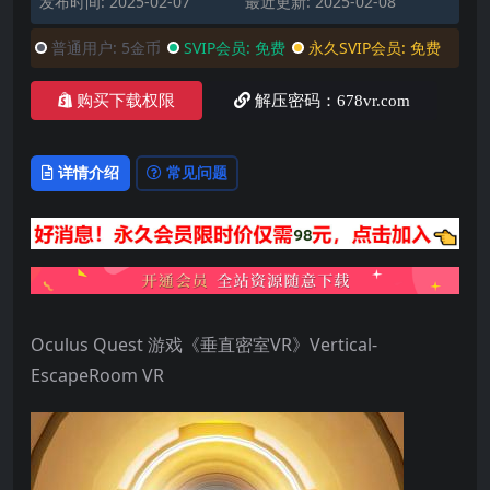
发布时间: 2025-02-07
最近更新: 2025-02-08
普通用户:
5金币
SVIP会员:
免费
永久SVIP会员:
免费
购买下载权限
解压密码：678vr.com
详情介绍
常见问题
Oculus Quest 游戏《垂直密室VR》Vertical-
EscapeRoom VR