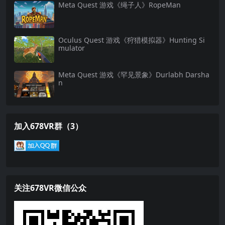
Meta Quest 游戏《绳子人》RopeMan
Oculus Quest 游戏《狩猎模拟器》Hunting Si
mulator
Meta Quest 游戏《罕见景象》Durlabh Darsha
n
加入678VR群（3）
关注678VR微信公众