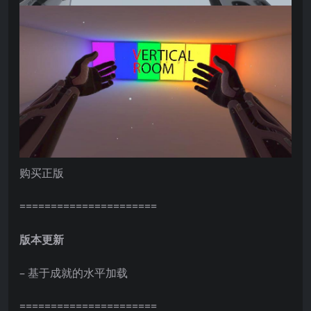
购买正版
======================
版本更新
– 基于成就的水平加载
======================