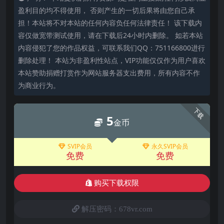
盈利目的均不得使用， 否则产生的一切后果将由您自己承
担！本站将不对本站的任何内容负任何法律责任！ 该下载内
容仅做宽带测试使用，请在下载后24小时内删除。 如若本站
内容侵犯了您的作品权益，可联系我们QQ：751166800进行
删除处理！ 本站为非盈利性站点，VIP功能仅仅作为用户喜欢
本站赞助捐赠打赏作为网站服务器支出费用，所有内容不作
为商业行为。
下载
5
金币
SVIP会员
永久SVIP会员
免费
免费
购买下载权限
解压密码：678vr.com