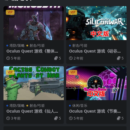
VIP
VIP
塔防/策略
射击/弓箭
射击/弓箭
Oculus Quest 游戏《整体式
Oculus Quest 游戏《硅谷战
VR》Monolith VR 直装游戏
争:闪电战VR》Silicon War:Bl
5 年前
5
2 年前
5
破解版下载
itz VR
VIP
VIP
塔防/策略
射击/弓箭
休闲/音乐
Oculus Quest 游戏《仙人掌
Oculus Quest 游戏《节奏子
战争VR》Cactus Cowboy –
弹VR》Rhythm ‘n Bullets V
3 年前
5
5 年前
5
Plants At War VR
R