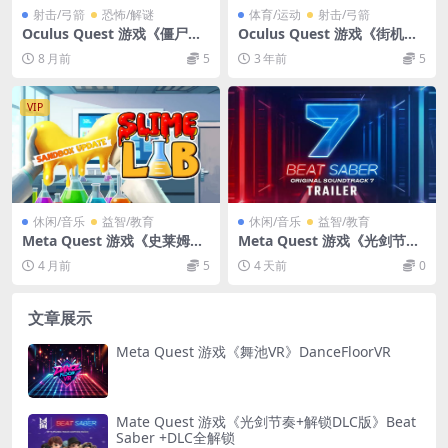
射击/弓箭
恐怖/解谜
体育/运动
射击/弓箭
Oculus Quest 游戏《僵尸军
Oculus Quest 游戏《街机射
团VR》Zombie Army VR
击》Cybercade
8 月前
5
3 年前
5
VIP
休闲/音乐
益智/教育
休闲/音乐
益智/教育
Meta Quest 游戏《史莱姆实
Meta Quest 游戏《光剑节奏
验室》Slime Lab
+DLC 解锁版 正版共存版本》
4 月前
5
4 天前
0
Beat Saber VR
文章展示
Meta Quest 游戏《舞池VR》DanceFloorVR
Mate Quest 游戏《光剑节奏+解锁DLC版》Beat
Saber +DLC全解锁