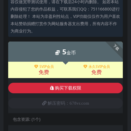
容仅做宽带测试使用，请在下载后24小时内删除。 如若本站
内容侵犯了您的作品权益，可联系我们QQ：751166800进行
删除处理！ 本站为非盈利性站点，VIP功能仅仅作为用户喜欢
本站赞助捐赠打赏作为网站服务器支出费用，所有内容不作
为商业行为。
下载
5
金币
SVIP会员
永久SVIP会员
免费
免费
购买下载权限
解压密码：678vr.com
包含资源:
(1个)