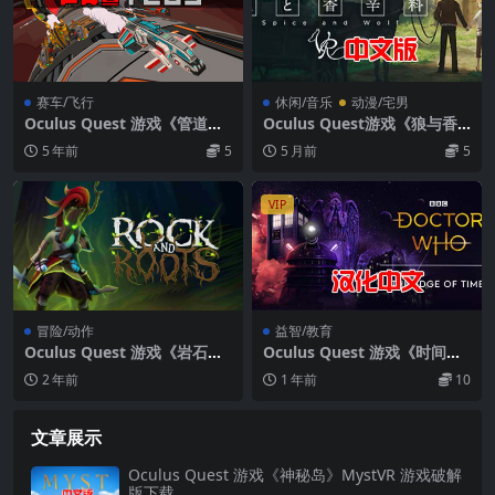
赛车/飞行
休闲/音乐
动漫/宅男
Oculus Quest 游戏《管道赛
Oculus Quest游戏《狼与香
车VR》-Radial-G: Proteus V
辛料》Spice＆Wolf VR 游戏
5 年前
5
5 月前
5
R科幻风格游戏破解版下载
汉化中文版下载
VIP
冒险/动作
益智/教育
Oculus Quest 游戏《岩石与
Oculus Quest 游戏《时间边
根源》Rock and Roots
缘的神秘博士》汉化中文版 D
2 年前
1 年前
10
octor Who: The Edge Of Ti
me
文章展示
Oculus Quest 游戏《神秘岛》MystVR 游戏破解
版下载