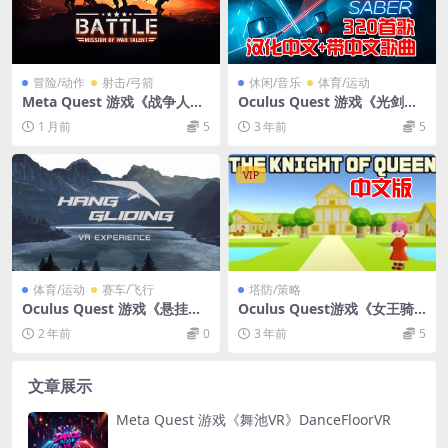
冒险/动作
射击/弓箭
休闲/音乐
体育/运动
Meta Quest 游戏《战争人的
Oculus Quest 游戏《光剑节
使命VR》Battle: Mission of
奏320首歌中文版》Beat Sab
1 月前
5
3 年前
5
War Talent VR
er 集成自定义歌曲破解版
VIP
体育/运动
赛车/飞行
塔防/策略
Oculus Quest 游戏《悬挂式
Oculus Quest游戏《女王骑
滑翔 – VR 体验》Hang Glidin
士VR》中文 The Knight Of Q
2 年前
0
3 年前
5
g – VR Experience
ueen VR
文章展示
Meta Quest 游戏《舞池VR》DanceFloorVR