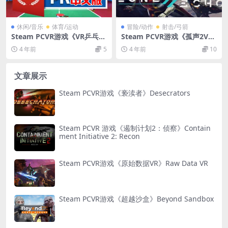
休闲/音乐
体育/运动
冒险/动作
射击/弓箭
Steam PCVR游戏《VR乒乓球
Steam PCVR游戏《孤声2V
专业版》 VR Ping Pong Pro
R》Lone Echo II VR
4 年前
5
4 年前
10
文章展示
Steam PCVR游戏《亵渎者》Desecrators
Steam PCVR 游戏《遏制计划2：侦察》Contain
ment Initiative 2: Recon
Steam PCVR游戏《原始数据VR》Raw Data VR
Steam PCVR游戏《超越沙盒》Beyond Sandbox