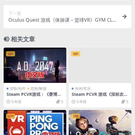
下一篇
Oculus Quest 游戏《体操课 – 篮球VR》GYM CLA
SS – BASKETBALL VR
相关文章
VIP
VIP
冒险/动作
恐怖/解谜
休闲/音乐
Steam PCVR游戏：《赛博朋
Steam PCVR 游戏《深林农场
克科幻世界VR电影》A.D. 204
VR》Forest Farm VR
5 年前
5
5 年前
5
7 VR
VIP
VIP