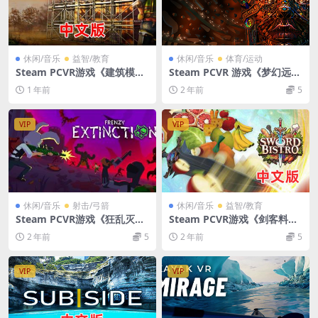
休闲/音乐
益智/教育
休闲/音乐
体育/运动
Steam PCVR游戏《建筑模拟
Steam PCVR 游戏《梦幻远行
器VR》Builder Simulator V
2 – 下降》Visionarium 2 – T
1 年前
2 年前
5
R
he Descent
VIP
VIP
休闲/音乐
射击/弓箭
休闲/音乐
益智/教育
Steam PCVR游戏《狂乱灭
Steam PCVR游戏《剑客料理
绝》Frenzy Extinction
VR》SWORD BISTRO VR
2 年前
5
2 年前
5
VIP
VIP