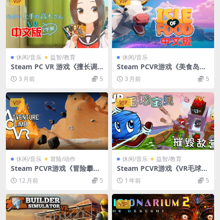
VIP
VIP
休闲/音乐
益智/教育
休闲/音乐
Steam PC VR 游戏《擅长调
Steam PCVR游戏《美食岛》I
戏的高木老师第2学期》から
sle of Food
3 月前
5
3 月前
5
かい上手の高木さんVR 2学期
VIP
VIP
休闲/音乐
冒险/动作
休闲/音乐
益智/教育
Steam PCVR游戏《冒险攀登
Steam PCVR游戏《VR毛球宝
VR》Adventure Climb VR
贝 – 摧毁敌营》VR Furballs –
12 月前
5
1 年前
5
Demolition
VIP