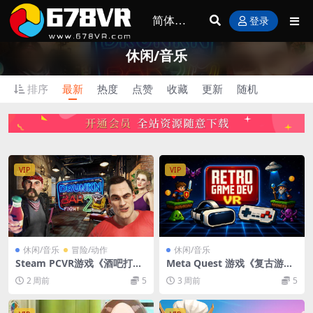
登录
休闲/音乐
排序
最新
热度
点赞
收藏
更新
随机
VIP
VIP
休闲/音乐
冒险/动作
休闲/音乐
Steam PCVR游戏《酒吧打架
Meta Quest 游戏《复古游戏
2》Drunkn Bar Fight 2
开发 VR》RetroGameDev V
2 周前
5
3 周前
5
R