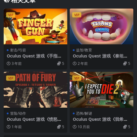
VIP
VIP
射击/弓箭
益智/教育
Oculus Quest 游戏《手指枪
Oculus Quest 游戏《泰坦诊
VR》Finger Gun VR
所VR》Titans Clinic VR
3 年前
5
2 年前
5
VIP
VIP
冒险/动作
恐怖/解谜
Oculus Quest 游戏《愤怒之
Oculus Quest 游戏《我希望
路 – 第一集：铁男之塔》Path
你死 2》I Expect You To Die
1 年前
5
10 月前
5
of Fury – Episode I: Tetsuos
2
Tower