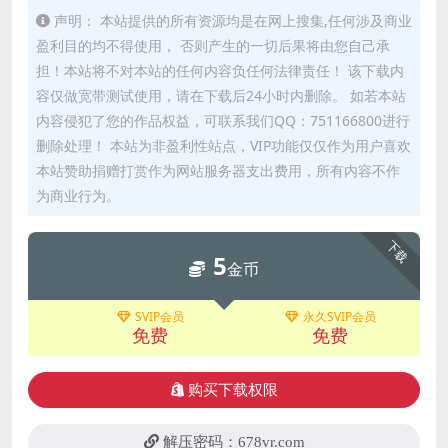
声明： 本站提供的所有资源均是在网上搜集,任何涉及商业
盈利目的均不得使用， 否则产生的一切后果将由您自己承
担！本站将不对本站的任何内容负任何法律责任！ 该下载内
容仅做宽带测试使用，请在下载后24小时内删除。 如若本站
内容侵犯了您的作品权益，可联系我们QQ：751166800进行
删除处理！ 本站为非盈利性站点，VIP功能仅仅作为用户喜欢
本站赞助捐赠打赏作为网站服务器支出费用，所有内容不作
为商业行为。
下载
5
金币
SVIP会员
永久SVIP会员
免费
免费
购买下载权限
解压密码：678vr.com