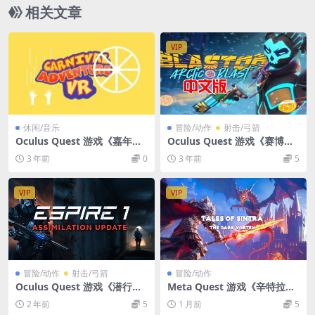
相关文章
VIP
休闲/音乐
冒险/动作
射击/弓箭
Oculus Quest 游戏《嘉年华
Oculus Quest 游戏《赛博朋
冒险VR》Carnival Adventur
克VR》Blaston VR
3 年前
0
3 年前
5
e VR
VIP
VIP
冒险/动作
射击/弓箭
冒险/动作
Oculus Quest 游戏《潜行射
Meta Quest 游戏《辛特拉传
击1》VR射击游戏 Espire 1: V
说：黑暗漩涡》Tales of Sintr
2 年前
5
1 月前
5
R Operative免费下载
a: The Dark Vortex