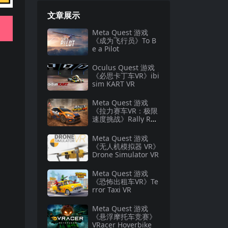
文章展示
Meta Quest 游戏
《成为飞行员》To B
e a Pilot
Oculus Quest 游戏
《必思卡丁车VR》ibi
sim KART VR
Meta Quest 游戏
《拉力赛车VR：极限
速度挑战》Rally Rac
ing VR: Xtreme Spe
ed Challenge
Meta Quest 游戏
《无人机模拟器 VR》
Drone Simulator VR
Meta Quest 游戏
《恐怖出租车VR》Te
rror Taxi VR
Meta Quest 游戏
《悬浮摩托车竞赛》
VRacer Hoverbike