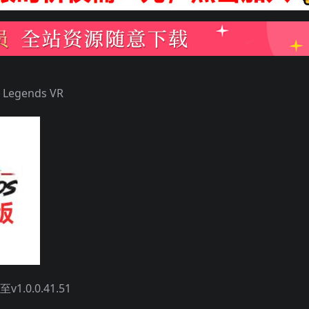
egends VR
0.0.41.51