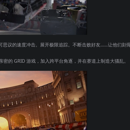
可思议的速度冲击。展开极限追踪。不断击败好友……让他们刻
亲密的 GRID 游戏，加入跨平台角逐，并在赛道上制造大骚乱。