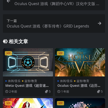
Oculus Quest 游戏《舞蹈中心VR》汉化中文版 Da
nce Central VR跳舞游戏下载
下一篇
Oculus Quest 游戏《赛车传奇》GRID Legends
相关文章
VIP
VIP
休闲/音乐
益智/教育
休闲/音乐
益智/教育
Meta Quest 游戏《超音速联
Oculus Quest 游戏《达芬奇
盟VR》Supersonic League
之家 VR》The House of Da
2 年前
5
1 年前
5
VR
Vinci VR
VIP
VIP