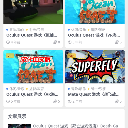
冒险/动作
射击/弓箭
休闲/音乐
塔防/策略
Oculus Quest 游戏《抓捕者
Oculus Quest 游戏《VR海洋
VR》Catbusters VR
世界》OceanCraft VR 生存游
4 年前
0
3 年前
5
戏下载
VIP
VIP
休闲/音乐
益智/教育
冒险/动作
射击/弓箭
Oculus Quest 游戏《VR海洋
Meta Quest 游戏《超飞战士
世界》汉化中文版OceanCraf
VR》Superfly VR
5 年前
5
2 年前
5
t VR生存游戏下载
文章展示
Oculus Quest 游戏《死亡游戏酒店》Death Ga