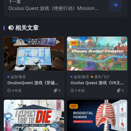
下一篇
Oculus Quest 游戏《绝密行动》MissionX
VR
相关文章
VIP
益智/教育
益智/教育
赛车/飞行
OculusQuest 游戏《穿越街
Oculus Quest 游戏《VR主
景VR》GoThru VR
题过山车》Theme Roller C
4 年前
0
5 年前
5
oaster VR游戏
VIP