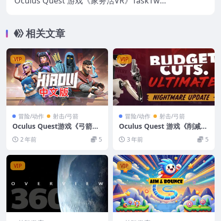
Oculus Quest 游戏《家务活VR》TaskTwis
t VR
相关文章
VIP
VIP
冒险/动作
射击/弓箭
冒险/动作
射击/弓箭
Oculus Quest游戏《弓箭大
Oculus Quest 游戏《削减预
逃杀VR》 HiBow VR 游戏下
算VR》Budget Cuts Ultima
2 年前
5
3 年前
5
载
te VR
VIP
VIP