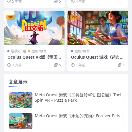
5 年前
5
4 年前
戏DLC解锁版下载
Classroom VR
VIP
VIP
塔防/策略
益智/教育
益智/教育
Oculus Quest VR版《帝国
Oculus Quest 游戏《超市经
时代VR》中文版 Deisim VR
理VR》Supermarket Mana
3 月前
5
1 年前
5
ger VR
文章展示
Meta Quest 游戏《工具旋转VR拼图公园》Tool
Spin VR – Puzzle Park
Meta Quest 游戏《永远的宠物》Forever Pets