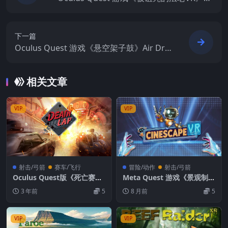
e Cursed Pharaoh VR
下一篇
Oculus Quest 游戏《悬空架子鼓》Air Dru
ms
相关文章
VIP
VIP
射击/弓箭
赛车/飞行
冒险/动作
射击/弓箭
Oculus Quest版《死亡赛车/
Meta Quest 游戏《景观制片
死亡竞速VR》Death LapVR
厂》CINESCAPE VR
3 年前
5
8 月前
5
游戏破解版免费下载
VIP
VIP