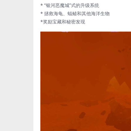
* “银河恶魔城”式的升级系统
* 拯救海龟、蝠鲼和其他海洋生物
*奖励宝藏和秘密发现