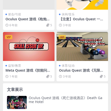
射击/弓箭
休闲/音乐
Oculus Quest 游戏《枪炮的
【注意】Oculus Quest 一体
故事VR》汉化中文版 Guns n
机不要更新v51系统版本说明
6 年前
5
3 年前
Stories: Bulletproof VR游戏
下载
VIP
VIP
益智/教育
体育/运动
Meta Quest 游戏《技能问题
Oculus Quest 游戏《无限保
VR》Skill Issue VR
龄球VR》Unlimited Bowlin
1 年前
5
3 年前
5
g VR
文章展示
Oculus Quest 游戏《死亡游戏酒店》Death Ga
me Hotel