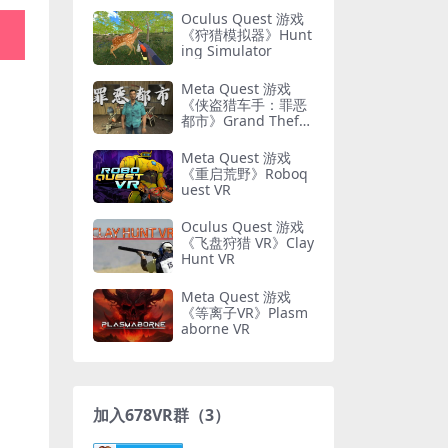
Oculus Quest 游戏
《狩猎模拟器》Hunt
ing Simulator
Meta Quest 游戏
《侠盗猎车手：罪恶
都市》Grand Theft
Auto: Vice City
Meta Quest 游戏
《重启荒野》Roboq
uest VR
Oculus Quest 游戏
《飞盘狩猎 VR》Clay
Hunt VR
Meta Quest 游戏
《等离子VR》Plasm
aborne VR
加入678VR群（3）