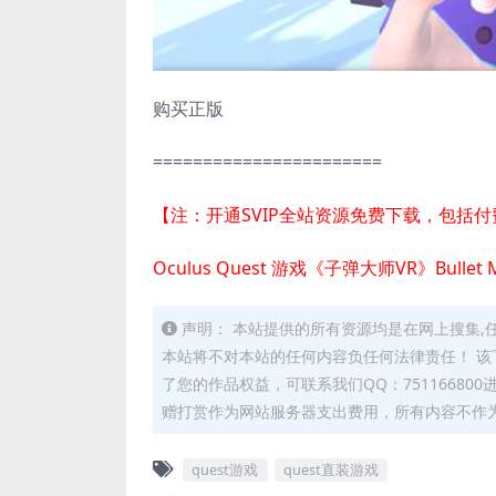
购买正版
=======================
【注：开通SVIP全站资源免费下载，包括
Oculus Quest 游戏《子弹大师VR》Bullet
声明： 本站提供的所有资源均是在网上搜集,
本站将不对本站的任何内容负任何法律责任！ 该
了您的作品权益，可联系我们QQ：75116680
赠打赏作为网站服务器支出费用，所有内容不作
quest游戏
quest直装游戏