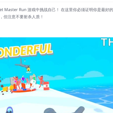
t Master Run 游戏中挑战自己！ 在这里你必须证明你是最好
们，但注意不要射杀人质！