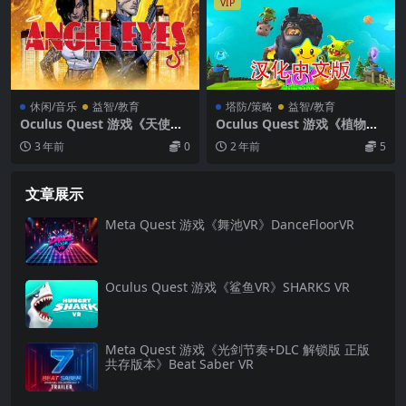
VIP
休闲/音乐
益智/教育
塔防/策略
益智/教育
Oculus Quest 游戏《天使之
Oculus Quest 游戏《植物大
眼VR》Angel Eyes VR
战僵尸 – 玩具怪兽 汉化中文
3 年前
0
2 年前
5
版》Toy Monsters
文章展示
Meta Quest 游戏《舞池VR》DanceFloorVR
Oculus Quest 游戏《鲨鱼VR》SHARKS VR
Meta Quest 游戏《光剑节奏+DLC 解锁版 正版
共存版本》Beat Saber VR