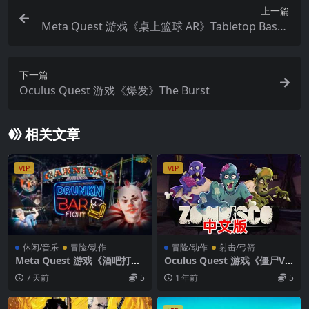
上一篇
Meta Quest 游戏《桌上篮球 AR》Tabletop Baske
tball AR
下一篇
Oculus Quest 游戏《爆发》The Burst
相关文章
VIP
VIP
休闲/音乐
冒险/动作
冒险/动作
射击/弓箭
Meta Quest 游戏《酒吧打架
Oculus Quest 游戏《僵尸V
VR》Drunkn Bar Fight VR
R》Zombisco VR
7 天前
5
1 年前
5
游戏下载