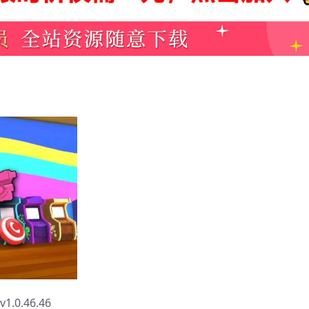
0.46.46