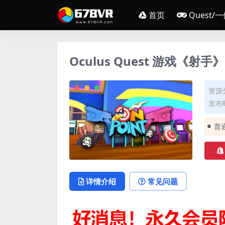
首页
Quest/
Oculus Quest 游戏《射手》O
资源
发布时
普
详情介绍
常见问题