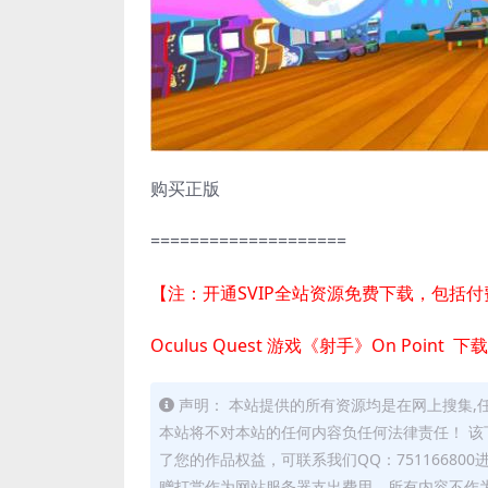
购买正版
====================
【注：开通SVIP全站资源免费下载，包括
Oculus Quest 游戏《射手》On Point
声明： 本站提供的所有资源均是在网上搜集,
本站将不对本站的任何内容负任何法律责任！ 该
了您的作品权益，可联系我们QQ：75116680
赠打赏作为网站服务器支出费用，所有内容不作