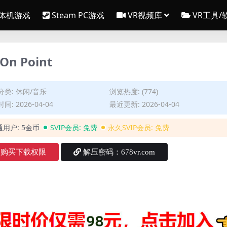
一体机游戏
Steam PC游戏
VR视频库
VR工具/
n Point
分类:
休闲/音乐
浏览热度: (774)
间: 2026-04-04
最近更新: 2026-04-04
通用户:
5金币
SVIP会员:
免费
永久SVIP会员:
免费
购买下载权限
解压密码：678vr.com