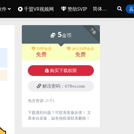
软件
千盟VR视频网
赞助SVIP
下载
5
金币
SVIP会员
永久SVIP会员
免费
免费
购买下载权限
解压密码：678vr.com
包含资源:
(1个)
下载遇到问题？可联系客服反馈！ 文
章来自采集，如有侵权请联系删除！