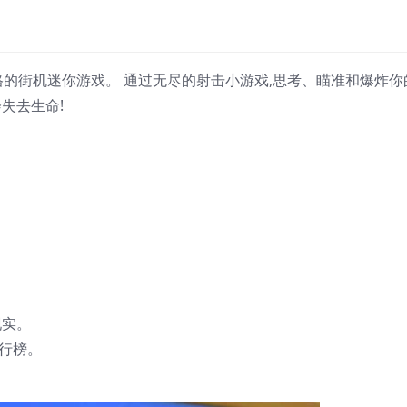
e风格的街机迷你游戏。 通过无尽的射击小游戏,思考、瞄准和爆炸你
失去生命!
现实。
行榜。