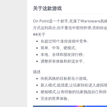
关于这款游戏
On Point
是一个射手,充满了Wariowar
方式达到高分,但不要击中那些炸弹,否则你会
##关于
在超过90个迷你游戏中竞争。
简单、中等、硬模式。
本地、全球和朋友排行榜。
调整所有体验和舒适水平。
描述
街机风格的目标射击小游戏。
新人模式,低强度,让玩家轻松进入虚拟
硬核模式,让有经验的玩家挑战自己和排
完全的世界体验。